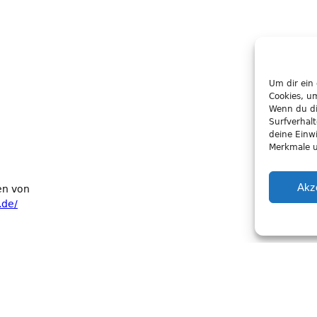
Um dir ein
Cookies, u
Wenn du di
Surfverhal
deine Einwi
Merkmale u
Akz
en von
.de/
Impressum
|
Datenschutz